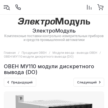
ЭлектроМодуль
Комплексные поставки контрольно-измерительных приборов
и средств промышленной автоматики
Главная
/
Продукция ОВЕН
/
Модули ввода - вывода ОВЕН
/
ОВЕН МУ110 модули дискретного вывода (DO)
ОВЕН МУ110 модули дискретного
вывода (DO)
Предыдущий
Следующий